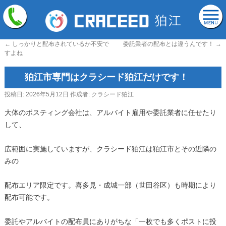
←
しっかりと配布されているか不安で
委託業者の配布とは違うんです！
→
すよね
狛江市専門はクラシード狛江だけです！
投稿日:
2026年5月12日
作成者:
クラシード狛江
大体のポスティング会社は、アルバイト雇用や委託業者に任せたり
して、
広範囲に実施していますが、クラシード狛江は狛江市とその近隣の
みの
配布エリア限定です。喜多見・成城一部（世田谷区）も時期により
配布可能です。
委託やアルバイトの配布員にありがちな「一枚でも多くポストに投