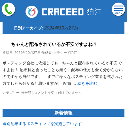
2024年10月27日
日別アーカイブ:
ちゃんと配布されているか不安ですよね？
投稿日:
2024年10月27日
作成者:
クラシード狛江
ポスティング会社に依頼しても、ちゃんと配布されているか不安で
すよね！ 配布員と会ったことも無く、配布の仕方も全く分からない
のですから当然です。 すでに様々なポスティング業者を試された
方でしたら分かると思いますが、 配布 …
続きを読む
→
カテゴリー:
未分類
|
ち
コメントを受け付けていません
ゃ
ん
と
新着情報
配
布
選別配布するポスティングを実施しています！
さ