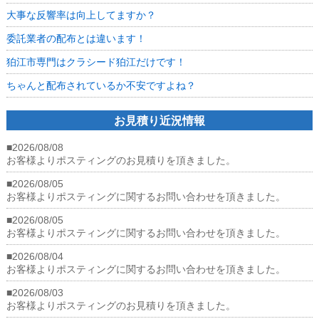
れ
大事な反響率は向上してますか？
て
い
委託業者の配布とは違います！
る
か
狛江市専門はクラシード狛江だけです！
不
安
ちゃんと配布されているか不安ですよね？
で
す
よ
お見積り近況情報
ね？
は
■2026/08/08
お客様よりポスティングのお見積りを頂きました。
■2026/08/05
お客様よりポスティングに関するお問い合わせを頂きました。
■2026/08/05
お客様よりポスティングに関するお問い合わせを頂きました。
■2026/08/04
お客様よりポスティングに関するお問い合わせを頂きました。
■2026/08/03
お客様よりポスティングのお見積りを頂きました。