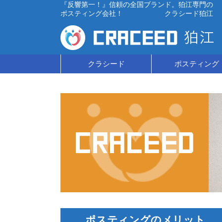
『反響第一！』信頼の全国ブランド。狛江専門の
ポスティング会社！ クラシード狛江
コ
クラシード
ポスティング
ン
テ
ン
ツ
へ
ス
キ
ッ
ポスティングのメリット