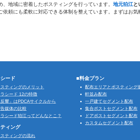
め、地域に密着したポスティングを行っています。
地元狛江
と
ご依頼にも柔軟に対応できる体制を整えています。まずはお気
ラシード
■料金プラン
ポスティングのメリット
配布エリアとポスティング
ラシード 12の特徴
軒並み配布
反響」はPDCAサイクルから
一戸建てセグメント配布
広告媒体の比較
集合ポストセグメント配布
クラシード狛江ってどんなとこ？
ドアポストセグメント配布
カスタムセグメント配布
スティング
ポスティングの流れ