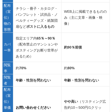
配布
チラシ・冊子・カタログ・
（宣
WEB上に掲載できるものの
パンフレット・試供品・ノ
伝）
み（主に文章・画像・映
ベルティーグッズ・紙製団
物の
像）
扇など
ポストに入るもの
形態
指定エリア内
65％～90％
カバ
（配布禁止のマンションや
約90％前後
ー率
ポスティングお断り世帯が
あるため）
閲覧
約
70%
約
80%
率
閲覧
年齢・性別を問わない
年齢・性別を問わない
者
配布
（宣
伝）
やや高い
（リスティング広
単価
お問い合わせください
告約10～500円/1クリッ