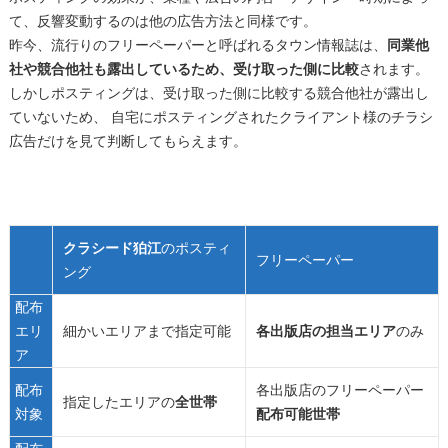
て、反響変動するのは他の広告方法と同様です。
昨今、流行りのフリーペーパーと呼ばれるタウン情報誌は、
同業他
社や競合他社も露出しているため、受け取った側に比較
されます。
しかしポスティングは、受け取った側に比較する競合他社が露出し
ていないため、 自宅にポスティングされたクライアント様のチラシ
広告だけを見て判断してもらえます。
クラシード狛江
のポスティ
フリーペーパー
ング
配布
エリ
細かいエリアまで指定可能
各出版店の担当エリア
のみ
ア
配布
各出版店のフリーペーパー
指定したエリアの
全世帯
対象
配布可能
世帯