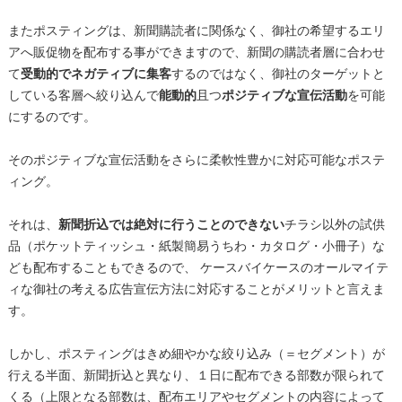
またポスティングは、新聞購読者に関係なく、御社の希望するエリ
アへ販促物を配布する事ができますので、新聞の購読者層に合わせ
て
受動的でネガティブに集客
するのではなく、御社のターゲットと
している客層へ絞り込んで
能動的
且つ
ポジティブな宣伝活動
を可能
にするのです。
そのポジティブな宣伝活動をさらに柔軟性豊かに対応可能なポステ
ィング。
それは、
新聞折込では絶対に行うことのできない
チラシ以外の試供
品（ポケットティッシュ・紙製簡易うちわ・カタログ・小冊子）な
ども配布することもできるので、 ケースバイケースのオールマイテ
ィな御社の考える広告宣伝方法に対応することがメリットと言えま
す。
しかし、ポスティングはきめ細やかな絞り込み（＝セグメント）が
行える半面、新聞折込と異なり、１日に配布できる部数が限られて
くる（上限となる部数は、配布エリアやセグメントの内容によって