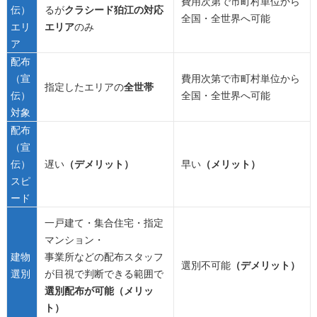
費用次第で市町村単位から
伝）
るが
クラシード狛江の対応
全国・全世界へ可能
エリ
エリア
のみ
ア
配布
（宣
費用次第で市町村単位から
指定したエリアの
全世帯
伝）
全国・全世界へ可能
対象
配布
（宣
伝）
遅い
（デメリット）
早い
（メリット）
スピ
ード
一戸建て・集合住宅・指定
マンション・
建物
事業所などの配布スタッフ
選別不可能
（デメリット）
選別
が目視で判断できる範囲で
選別配布が可能（メリッ
ト）