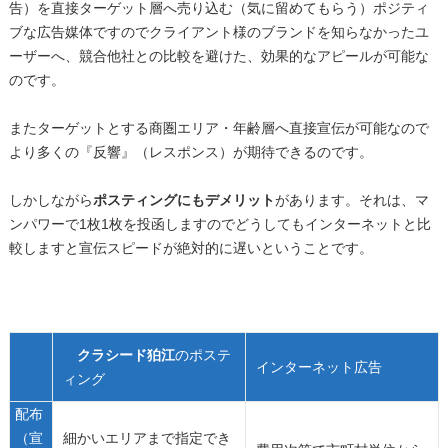
告）を直接ターゲット層へ売り込む（気に留めてもらう）ポジティ
ブな広告媒体ですのでクライアント様のブランドを知らなかったユ
ーザーへ、競合他社との比較を避けた、効果的なアピールが可能な
のです。
またターゲットとする商圏エリア・年齢層へ直接宣伝が可能なので
より多くの『反響』（レスポンス）が期待できるのです。
しかしながら
ポスティングにもデメリット
があります。それは、マ
ンパワーで1枚1枚を投函しますのでどうしてもインターネットと比
較しますと宣伝スピードが絶対的に遅いということです。
クラシード狛江
のポステ
インターネット広告
ィング
配布
（宣
細かいエリアまで指定でき