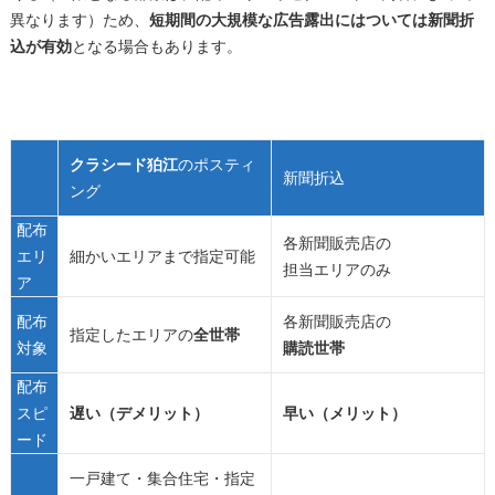
異なります）ため、
短期間の大規模な広告露出にはついては新聞折
込が有効
となる場合もあります。
クラシード狛江
のポスティ
新聞折込
ング
配布
各新聞販売店の
エリ
細かいエリアまで指定可能
担当エリアのみ
ア
配布
各新聞販売店の
指定したエリアの
全世帯
対象
購読世帯
配布
スピ
遅い（デメリット）
早い（メリット）
ード
一戸建て・集合住宅・指定