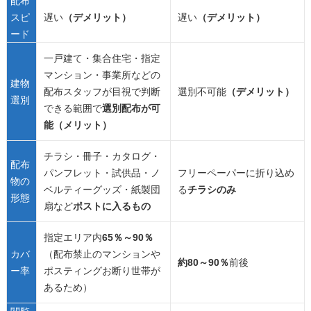
配布
スピ
遅い
（デメリット）
遅い
（デメリット）
ード
一戸建て・集合住宅・指定
マンション・事業所などの
建物
配布スタッフが目視で判断
選別不可能
（デメリット）
選別
できる範囲で
選別配布が可
能（メリット）
チラシ・冊子・カタログ・
配布
パンフレット・試供品・ノ
フリーペーパーに折り込め
物の
ベルティーグッズ・紙製団
る
チラシのみ
形態
扇など
ポストに入るもの
指定エリア内
65％～90％
カバ
（配布禁止のマンションや
約80～90％
前後
ー率
ポスティングお断り世帯が
あるため）