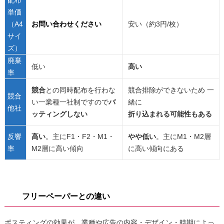
配布
単価
（A4
お問い合わせください
安い（約3円/枚）
サイ
ズ）
廃棄
低い
高い
率
競合
との同時配布を行わな
競合排除ができないため 一
競合
い一業種一社制ですので
バ
緒に
他社
ッティングしない
折り込まれる可能性もある
反響
高い
。主にF1・F2・M1・
やや低い
。主にM1・M2層
率
M2層に高い傾向
に高い傾向にある
フリーペーパーとの違い
ポスティングの効果が、業種や広告の内容・デザイン・時期によっ