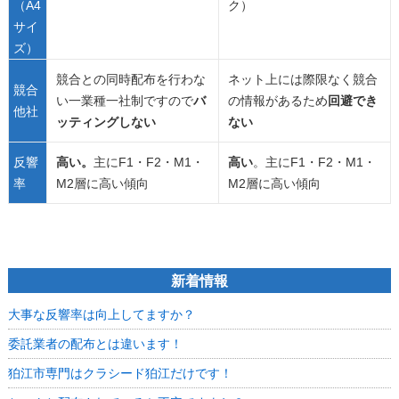
（A4
ク）
サイ
ズ）
競合との同時配布を行わな
ネット上には際限なく競合
競合
い一業種一社制ですので
バ
の情報があるため
回避でき
他社
ッティングしない
ない
反響
高い。
主にF1・F2・M1・
高い
。主にF1・F2・M1・
率
M2層に高い傾向
M2層に高い傾向
新着情報
大事な反響率は向上してますか？
委託業者の配布とは違います！
狛江市専門はクラシード狛江だけです！