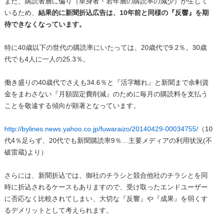
また、購読者層に偏り（単身者・若年層の購読率の減少）が生じて
いるため、
結果的に新聞折込広告は、10年前と同様の『反響』を期
待できなくなっています。
特に40歳以下の世代の購読率にいたっては、20歳代で9.2％。30歳
代でも4人に一人の25.3％。
働き盛りの40歳代でさえも34.6％と『活字離れ』と新聞まで余剰資
金をまわさない『月額固定費削減』のために毎月の購読料を支払う
ことを敬遠する傾向が顕著となっています。
http://bylines.news.yahoo.co.jp/fuwaraizo/20140429-00034755/
（10
代4％足らず、20代でも新聞購読率9％…主要メディアの利用状況(不
破雷蔵)より）
さらには、新聞折込では、御社のチラシと競合他社のチラシとを同
時に折込されるケースもありますので、受け取ったエンドユーザー
に否応なく比較されてしまい、大切な『反響』や『成果』を弱くす
るデメリットとして考えられます。