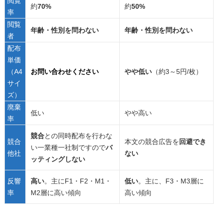
閲覧
約
70%
約
50%
率
閲覧
年齢・性別を問わない
年齢・性別を問わない
者
配布
単価
（A4
お問い合わせください
やや低い
（約3～5円/枚）
サイ
ズ）
廃棄
低い
やや高い
率
競合
との同時配布を行わな
競合
本文の競合広告を
回避でき
い一業種一社制ですので
バ
他社
ない
ッティングしない
反響
高い
。主にF1・F2・M1・
低い
。主に、F3・M3層に
率
M2層に高い傾向
高い傾向