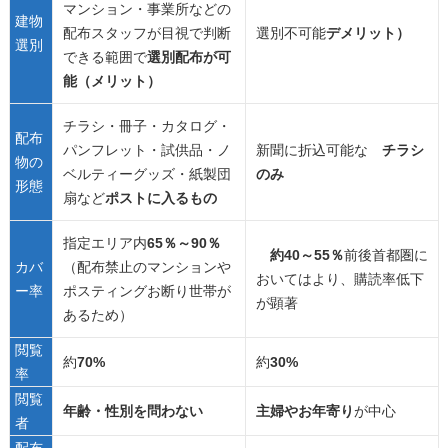
マンション・事業所などの
建物
配布スタッフが目視で判断
選別不可能
デメリット）
選別
できる範囲で
選別配布が可
能（メリット）
チラシ・冊子・カタログ・
配布
パンフレット・試供品・ノ
新聞に折込可能な
チラシ
物の
ベルティーグッズ・紙製団
のみ
形態
扇など
ポストに入るもの
指定エリア内
65％～90％
約40～55％
前後首都圏に
カバ
（配布禁止のマンションや
おいてはより、購読率低下
ー率
ポスティングお断り世帯が
が顕著
あるため）
閲覧
約
70%
約
30%
率
閲覧
年齢・性別を問わない
主婦やお年寄り
が中心
者