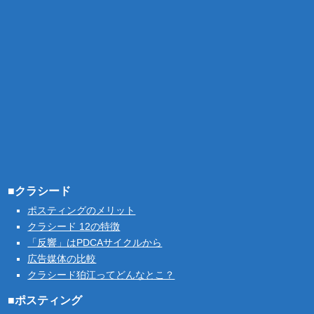
■クラシード
ポスティングのメリット
クラシード 12の特徴
「反響」はPDCAサイクルから
広告媒体の比較
クラシード狛江ってどんなとこ？
■ポスティング