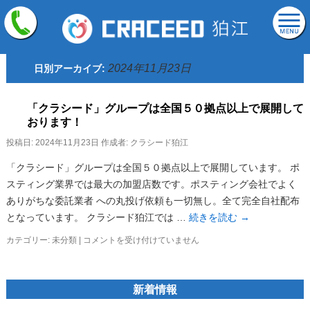
2024年11月23日
日別アーカイブ:
「クラシード」グループは全国５０拠点以上で展開して
おります！
投稿日:
2024年11月23日
作成者:
クラシード狛江
「クラシード」グループは全国５０拠点以上で展開しています。 ポ
スティング業界では最大の加盟店数です。ポスティング会社でよく
ありがちな委託業者 への丸投げ依頼も一切無し。全て完全自社配布
となっています。 クラシード狛江では …
続きを読む
→
カテゴリー:
未分類
|
「ク
コメントを受け付けていません
ラ
シ
ー
新着情報
ド」
グ