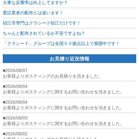
大事な反響率は向上してますか？
ル
ー
委託業者の配布とは違います！
プ
は
狛江市専門はクラシード狛江だけです！
全
国
ちゃんと配布されているか不安ですよね？
５
０
「クラシード」グループは全国５０拠点以上で展開中です！
拠
点
以
お見積り近況情報
上
で
■2026/08/07
展
お客様よりポスティングのお見積りを頂きました。
開
■2026/08/04
し
お客様よりポスティングに関するお問い合わせを頂きました。
て
お
■2026/08/04
り
お客様よりポスティングに関するお問い合わせを頂きました。
ま
す！
■2026/08/03
は
お客様よりポスティングに関するお問い合わせを頂きました。
■2026/08/02