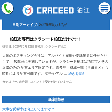
2026年5月12日
日別アーカイブ:
狛江市専門はクラシード狛江だけです！
投稿日:
2026年5月12日
作成者:
クラシード狛江
大体のポスティング会社は、アルバイト雇用や委託業者に任せたり
して、 広範囲に実施していますが、クラシード狛江は狛江市とその
近隣のみの 配布エリア限定です。喜多見・成城一部（世田谷区）も
時期により配布可能です。 委託やアル …
続きを読む
→
カテゴリー:
未分類
|
狛
コメントを受け付けていません
江
市
専
新着情報
門
は
大事な反響率は向上してますか？
ク