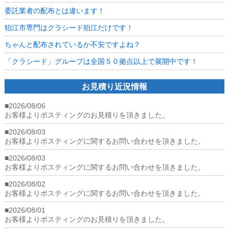
ラ
委託業者の配布とは違います！
シ
ー
狛江市専門はクラシード狛江だけです！
ド
狛
ちゃんと配布されているか不安ですよね？
江
だ
「クラシード」グループは全国５０拠点以上で展開中です！
け
で
す！
お見積り近況情報
は
■2026/08/06
お客様よりポスティングのお見積りを頂きました。
■2026/08/03
お客様よりポスティングに関するお問い合わせを頂きました。
■2026/08/03
お客様よりポスティングに関するお問い合わせを頂きました。
■2026/08/02
お客様よりポスティングに関するお問い合わせを頂きました。
■2026/08/01
お客様よりポスティングのお見積りを頂きました。